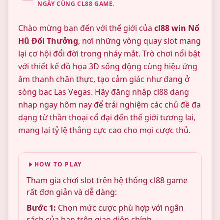
NGÀY CÙNG CL88 GAME.
Chào mừng bạn đến với thế giới của
cl88 win Nổ
Hũ Đổi Thưởng
, nơi những vòng quay slot mang
lại cơ hội đổi đời trong nháy mắt. Trò chơi nổi bật
với thiết kế đồ họa 3D sống động cùng hiệu ứng
âm thanh chân thực, tạo cảm giác như đang ở
sòng bạc Las Vegas. Hãy đăng nhập cl88 dang
nhap ngay hôm nay để trải nghiệm các chủ đề đa
dạng từ thần thoại cổ đại đến thế giới tương lai,
mang lại tỷ lệ thắng cực cao cho mọi cược thủ.
HOW TO PLAY
Tham gia chơi slot trên hệ thống cl88 game
rất đơn giản và dễ dàng:
Bước 1:
Chọn mức cược phù hợp với ngân
sách của bạn trên giao diện chính.