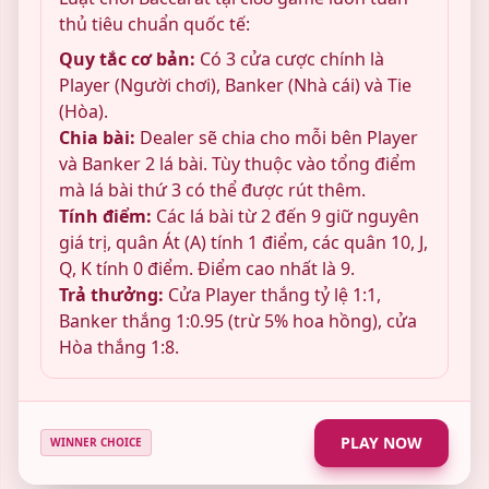
thủ tiêu chuẩn quốc tế:
Quy tắc cơ bản:
Có 3 cửa cược chính là
Player (Người chơi), Banker (Nhà cái) và Tie
(Hòa).
Chia bài:
Dealer sẽ chia cho mỗi bên Player
và Banker 2 lá bài. Tùy thuộc vào tổng điểm
mà lá bài thứ 3 có thể được rút thêm.
Tính điểm:
Các lá bài từ 2 đến 9 giữ nguyên
giá trị, quân Át (A) tính 1 điểm, các quân 10, J,
Q, K tính 0 điểm. Điểm cao nhất là 9.
Trả thưởng:
Cửa Player thắng tỷ lệ 1:1,
Banker thắng 1:0.95 (trừ 5% hoa hồng), cửa
Hòa thắng 1:8.
PLAY NOW
WINNER CHOICE