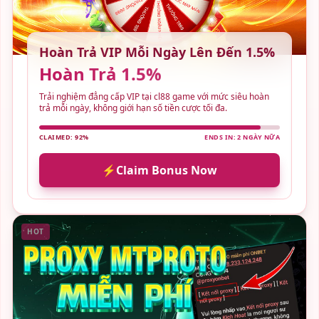
Hoàn Trả VIP Mỗi Ngày Lên Đến 1.5%
Hoàn Trả 1.5%
Trải nghiệm đẳng cấp VIP tại cl88 game với mức siêu hoàn
trả mỗi ngày, không giới hạn số tiền cược tối đa.
CLAIMED: 92%
ENDS IN: 2 NGÀY NỮA
⚡
Claim Bonus Now
HOT