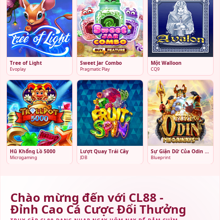
Tree of Light
Sweet Jar Combo
Một Walloon
Evoplay
Pragmatic Play
CQ9
Hũ Khổng Lồ 5000
Lượt Quay Trái Cây
Sự Giận Dữ Của Odin Megaways
Microgaming
JDB
Blueprint
Chào mừng đến với CL88 -
Đỉnh Cao Cá Cược Đổi Thưởng