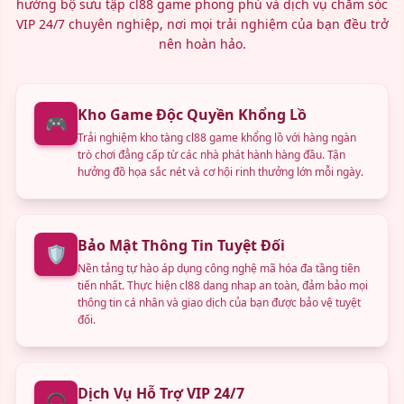
hưởng bộ sưu tập cl88 game phong phú và dịch vụ chăm sóc
Vu** nhận tiền thưởng 5,000,000 VND
VIP 24/7 chuyên nghiệp, nơi mọi trải nghiệm của bạn đều trở
Vo** vừa thắng 1,100,000 VND
nên hoàn hảo.
Dang** rút tiền thành công 9,000,000 VND
Bui** vừa rút thành công 250,000 VND
Do** nhận tiền thưởng 600,000 VND
Kho Game Độc Quyền Khổng Lồ
🎮
Ho** vừa thắng 3,700,000 VND
Trải nghiệm kho tàng cl88 game khổng lồ với hàng ngàn
Ngo** rút tiền thành công 12,500,000 VND
trò chơi đẳng cấp từ các nhà phát hành hàng đầu. Tận
Duong** vừa rút thành công 850,000 VND
hưởng đồ họa sắc nét và cơ hội rinh thưởng lớn mỗi ngày.
Ly** nhận tiền thưởng 350,000 VND
Nguyen** vừa thắng từ cl88 win 2,200,000 VND
Tran** rút tiền thành công 5,500,000 VND
Bảo Mật Thông Tin Tuyệt Đối
🛡️
Le** nhận khuyến mãi 700,000 VND
Nền tảng tự hào áp dụng công nghệ mã hóa đa tầng tiên
Pham** vừa rút thành công 1,800,000 VND
tiến nhất. Thực hiện cl88 dang nhap an toàn, đảm bảo mọi
Hoang** rút tiền thành công 4,000,000 VND
thông tin cá nhân và giao dịch của bạn được bảo vệ tuyệt
Vu** nhận tiền thưởng 200,000 VND
đối.
Vo** vừa thắng 6,300,000 VND
Dang** rút tiền thành công 18,000,000 VND
Bui** vừa rút thành công 1,600,000 VND
Dịch Vụ Hỗ Trợ VIP 24/7
🎧