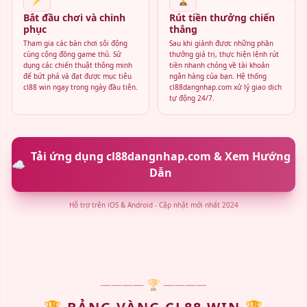
Bắt đầu chơi và chinh
Rút tiền thưởng chiến
phục
thắng
Tham gia các bàn chơi sôi động
Sau khi giành được những phần
cùng cộng đồng game thủ. Sử
thưởng giá trị, thực hiện lệnh rút
dụng các chiến thuật thông minh
tiền nhanh chóng về tài khoản
để bứt phá và đạt được mục tiêu
ngân hàng của bạn. Hệ thống
cl88 win ngay trong ngày đầu tiên.
cl88dangnhap.com xử lý giao dịch
tự động 24/7.
Tải ứng dụng cl88dangnhap.com & Xem Hướng
☁️
Dẫn
Hỗ trợ trên iOS & Android - Cập nhật mới nhất 2024
———— 🏆 ————