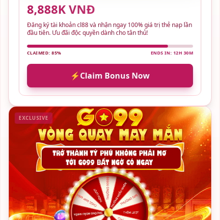
8,888K VNĐ
Đăng ký tài khoản cl88 và nhận ngay 100% giá trị thẻ nạp lần
đầu tiên. Ưu đãi độc quyền dành cho tân thủ!
CLAIMED: 85%
ENDS IN: 12H 30M
⚡
Claim Bonus Now
EXCLUSIVE