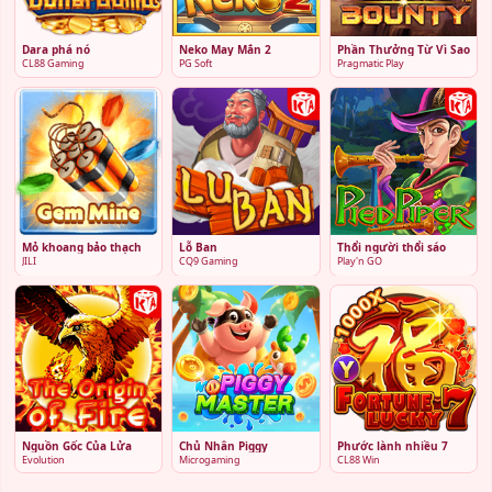
Dara phá nó
Neko May Mắn 2
Phần Thưởng Từ Vì Sao
CL88 Gaming
PG Soft
Pragmatic Play
Mỏ khoang bảo thạch
Lỗ Ban
Thổi người thổi sáo
JILI
CQ9 Gaming
Play'n GO
Nguồn Gốc Của Lửa
Chủ Nhân Piggy
Phước lành nhiều 7
Evolution
Microgaming
CL88 Win