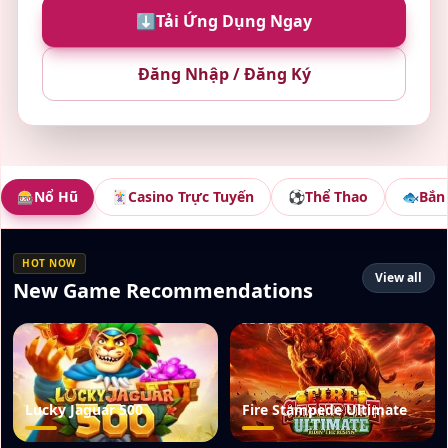
⬇️
Tải Ứng Dụng Ngay
Đăng Nhập / Đăng Ký
🎰
Nổ Hũ
🃏
Casino Trực Tuyến
⚽
Thể Thao
🐟
Bắn
HOT NOW
View all
New Game Recommendations
Lucky Jaguar 500
Fire Stampede Ultimate