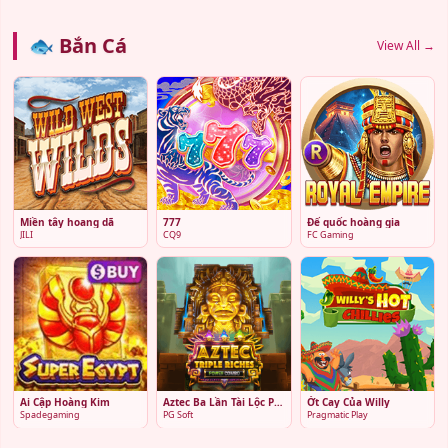
🐟 Bắn Cá
View All →
Miền tây hoang dã
777
Đế quốc hoàng gia
JILI
CQ9
FC Gaming
Ai Cập Hoàng Kim
Aztec Ba Lần Tài Lộc Power Combo
Ớt Cay Của Willy
Spadegaming
PG Soft
Pragmatic Play