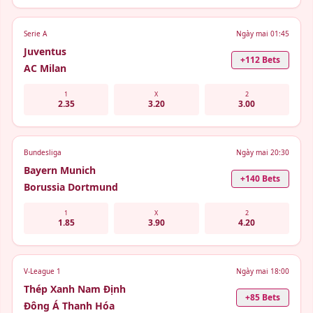
Serie A
Ngày mai 01:45
Juventus
+112 Bets
AC Milan
1
X
2
2.35
3.20
3.00
Bundesliga
Ngày mai 20:30
Bayern Munich
+140 Bets
Borussia Dortmund
1
X
2
1.85
3.90
4.20
V-League 1
Ngày mai 18:00
Thép Xanh Nam Định
+85 Bets
Đông Á Thanh Hóa