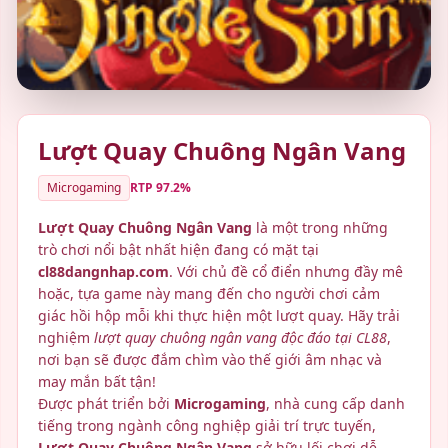
▶
Lượt Quay Chuông Ngân Vang
Microgaming
RTP 97.2%
Lượt Quay Chuông Ngân Vang
là một trong những
trò chơi nổi bật nhất hiện đang có mặt tại
cl88dangnhap.com
. Với chủ đề cổ điển nhưng đầy mê
hoặc, tựa game này mang đến cho người chơi cảm
giác hồi hộp mỗi khi thực hiện một lượt quay. Hãy trải
nghiệm
lượt quay chuông ngân vang độc đáo tại CL88
,
nơi bạn sẽ được đắm chìm vào thế giới âm nhạc và
may mắn bất tận!
Được phát triển bởi
Microgaming
, nhà cung cấp danh
tiếng trong ngành công nghiệp giải trí trực tuyến,
Lượt Quay Chuông Ngân Vang
sở hữu lối chơi dễ