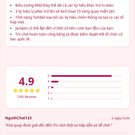
Biểu tượng Wild thay thế tất cả các ký hiệu khác trừ Scatter.
3 ký hiệu Scatter trở lên sẽ kích hoạt 10 vòng quay miễn phí.
Tính năng Tumble loại bỏ các ký hiệu chiến thắng và tạo ra các tổ
hợp mới.
Jackpot có thể đạt đến x1000 số tiền cược ban đầu của bạn.
Trò chơi hoàn toàn công bằng và được kiểm duyệt bởi tổ chức cờ
bạc quốc tế.
5
4.9
4
3
⭐⭐⭐⭐⭐
2
1245 Reviews
1
NgườiChơi123
2 ngày trước
“Vừa quay được giải độc đắc! Trò chơi thật sự hấp dẫn và dễ chơi.”