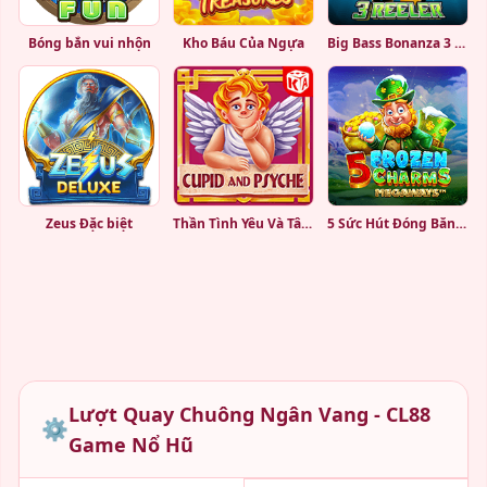
Bóng bắn vui nhộn
Kho Báu Của Ngựa
Big Bass Bonanza 3 Cuộn
Zeus Đặc biệt
Thần Tình Yêu Và Tâm Hồn
5 Sức Hút Đóng Băng Megaways
Lượt Quay Chuông Ngân Vang - CL88
⚙️
Game Nổ Hũ