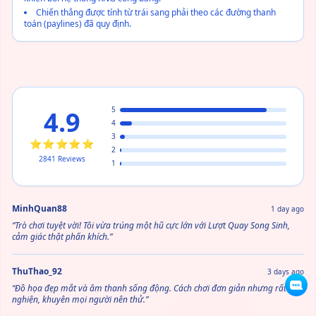
Chiến thắng được tính từ trái sang phải theo các đường thanh
toán (paylines) đã quy định.
5
4.9
4
3
⭐⭐⭐⭐⭐
2
2841 Reviews
1
MinhQuan88
1 day ago
“Trò chơi tuyệt vời! Tôi vừa trúng một hũ cực lớn với Lượt Quay Song Sinh,
cảm giác thật phấn khích.”
ThuThao_92
3 days ago
“Đồ họa đẹp mắt và âm thanh sống động. Cách chơi đơn giản nhưng rất gây
nghiện, khuyên mọi người nên thử.”