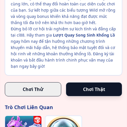
cùng lớn, có thể thay đổi hoàn toàn cục diện cuộc chơi
của bạn. Sự kết hợp giữa các biểu tượng Wild mở rộng
và vòng quay bonus khiến khả năng đạt được mức
thắng tối đa trở nên khả thi hơn bao giờ hết.
Đừng bỏ lỡ cơ hội trải nghiệm sự kịch tính và đẳng cấp
tại cl88. Hãy tham gia
Lượt Quay Song Sinh Khổng Lồ
ngay hôm nay để tận hưởng những chương trình
khuyến mãi hấp dẫn, hệ thống bảo mật tuyệt đối và cơ
hội rinh về những khoản thưởng khổng lồ. Đăng ký tài
khoản và bắt đầu hành trình chinh phục vận may của
bạn ngay bây giờ!
Chơi Thử
Chơi Thật
Trò Chơi Liên Quan