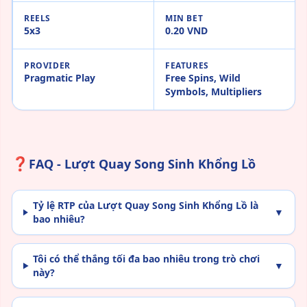
REELS
MIN BET
5x3
0.20 VND
PROVIDER
FEATURES
Pragmatic Play
Free Spins, Wild
Symbols, Multipliers
❓
FAQ - Lượt Quay Song Sinh Khổng Lồ
Tỷ lệ RTP của Lượt Quay Song Sinh Khổng Lồ là
▼
bao nhiêu?
Tôi có thể thắng tối đa bao nhiêu trong trò chơi
▼
này?