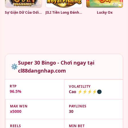
Sự Giận Dữ Của Odin Megaways
JILI Tiền Long Đánh Cá
Lucky Ox
Super 30 Bingo - Chơi ngay tại
⚙️
cl88dangnhap.com
RTP
VOLATILITY
96.5%
Cao ⚡⚡⚡⚡🌑
MAX WIN
PAYLINES
x5000
30
REELS
MIN BET