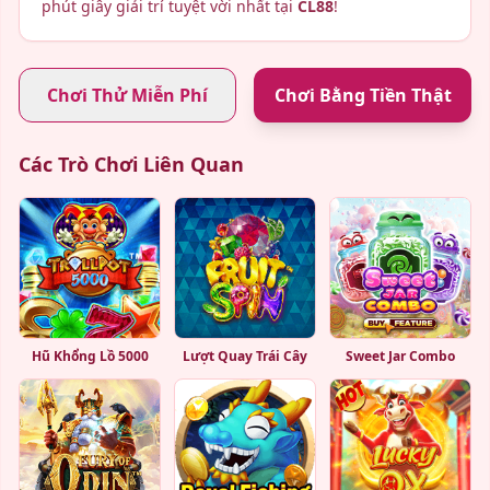
phút giây giải trí tuyệt vời nhất tại
CL88
!
Chơi Thử Miễn Phí
Chơi Bằng Tiền Thật
Các Trò Chơi Liên Quan
Hũ Khổng Lồ 5000
Lượt Quay Trái Cây
Sweet Jar Combo