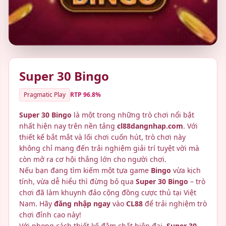
▶
Super 30 Bingo
Pragmatic Play
RTP 96.8%
Super 30 Bingo
là một trong những trò chơi nổi bật
nhất hiện nay trên nền tảng
cl88dangnhap.com
. Với
thiết kế bắt mắt và lối chơi cuốn hút, trò chơi này
không chỉ mang đến trải nghiệm giải trí tuyệt vời mà
còn mở ra cơ hội thắng lớn cho người chơi.
Nếu bạn đang tìm kiếm một tựa game
Bingo
vừa kịch
tính, vừa dễ hiểu thì đừng bỏ qua
Super 30 Bingo
– trò
chơi đã làm khuynh đảo cộng đồng cược thủ tại Việt
Nam. Hãy
đăng nhập ngay
vào
CL88
để trải nghiệm trò
chơi đỉnh cao này!
Với phong cách thiết kế đậm chất hiện đại,
Super 30