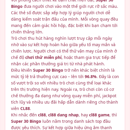
Bingo
đưa người chơi vào một thế giới rực rỡ sắc màu.
Các thẻ số được sắp xếp hợp lý giúp người chơi dễ
dàng kiểm soát trận đấu của mình. Mỗi vòng quay đều
mang đến cảm giác hồi hộp, đặc biệt khi bạn chạm tới
chiến thắng lớn.
Trò chơi thu hút hàng nghìn lượt truy cập mỗi ngày
nhờ vào sự kết hợp hoàn hảo giữa yếu tố may mắn và
chiến lược. Người chơi có thể thử vận may của mình ở
chế độ
chơi thử miễn phí
, hoặc tham gia trực tiếp để
nhận các phần thưởng giá trị từ nhà phát hành.
Điều khiến
Super 30 Bingo
trở nên khác biệt chính là
mức tỷ lệ trả thưởng cực cao – lên tới
96.8%
. Đây là con
số vượt trội so với nhiều trò chơi cùng thể loại khác
trên thị trường hiện nay. Ngoài ra, trò chơi còn có cơ
chế thưởng đa dạng như vòng quay miễn phí, jackpot
tích lũy và nhiều ưu đãi hấp dẫn dành riêng cho thành
viên
CL88
.
Khi nhắc đến
cl88
,
cl88 dang nhap
, hay
cl88 game
, thì
Super 30 Bingo
luôn nằm trong danh sách top đầu
được yêu thích. Sự kết hợp giữa hiệu ứng âm thanh