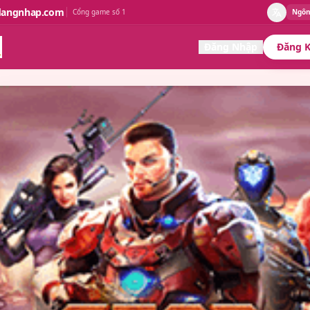
dangnhap.com
Cổng game số 1
Ngôn
Đăng Nhập
Đăng 