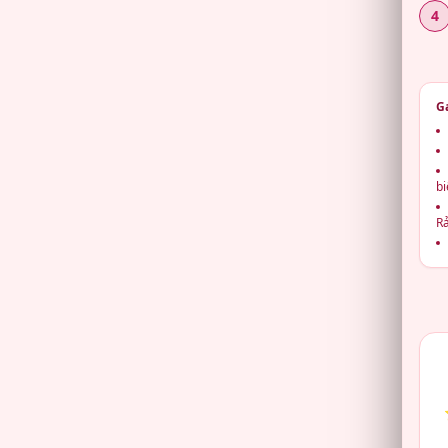
4
G
bi
Rả