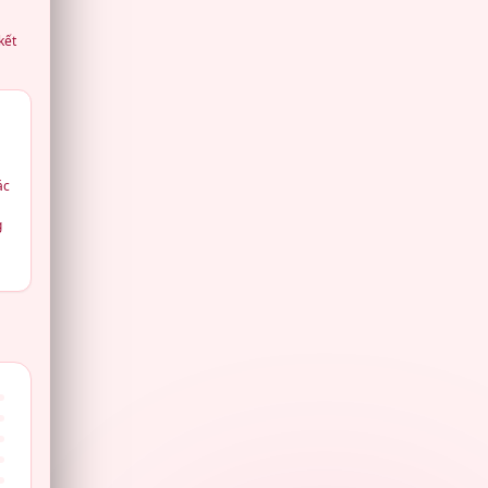
kết
ác
g