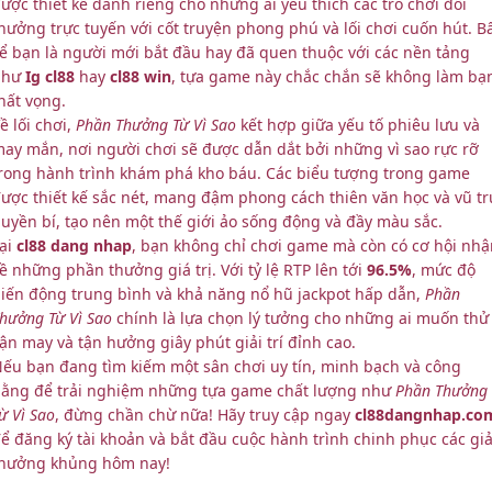
ược thiết kế dành riêng cho những ai yêu thích các trò chơi đổi
hưởng trực tuyến với cốt truyện phong phú và lối chơi cuốn hút. B
ể bạn là người mới bắt đầu hay đã quen thuộc với các nền tảng
như
Ig cl88
hay
cl88 win
, tựa game này chắc chắn sẽ không làm bạ
hất vọng.
ề lối chơi,
Phần Thưởng Từ Vì Sao
kết hợp giữa yếu tố phiêu lưu và
ay mắn, nơi người chơi sẽ được dẫn dắt bởi những vì sao rực rỡ
rong hành trình khám phá kho báu. Các biểu tượng trong game
ược thiết kế sắc nét, mang đậm phong cách thiên văn học và vũ tr
uyền bí, tạo nên một thế giới ảo sống động và đầy màu sắc.
ại
cl88 dang nhap
, bạn không chỉ chơi game mà còn có cơ hội nhậ
ề những phần thưởng giá trị. Với tỷ lệ RTP lên tới
96.5%
, mức độ
iến động trung bình và khả năng nổ hũ jackpot hấp dẫn,
Phần
hưởng Từ Vì Sao
chính là lựa chọn lý tưởng cho những ai muốn thử
ận may và tận hưởng giây phút giải trí đỉnh cao.
ếu bạn đang tìm kiếm một sân chơi uy tín, minh bạch và công
ằng để trải nghiệm những tựa game chất lượng như
Phần Thưởng
ừ Vì Sao
, đừng chần chừ nữa! Hãy truy cập ngay
cl88dangnhap.co
ể đăng ký tài khoản và bắt đầu cuộc hành trình chinh phục các giả
hưởng khủng hôm nay!