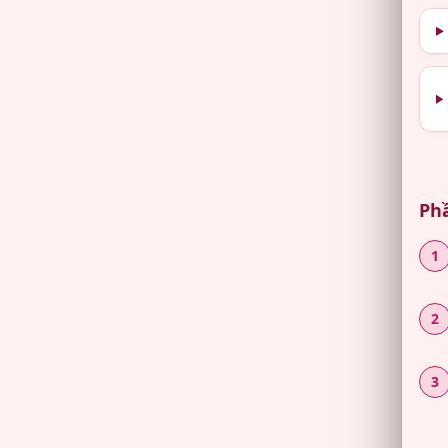
Ph
1
2
3