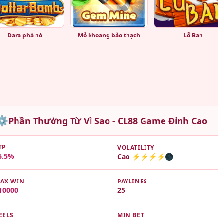
Dara phá nó
Mỏ khoang bảo thạch
Lỗ Ban
⚙️
Phần Thưởng Từ Vì Sao - CL88 Game Đỉnh Cao
TP
VOLATILITY
6.5%
Cao ⚡⚡⚡⚡🌑
AX WIN
PAYLINES
10000
25
EELS
MIN BET