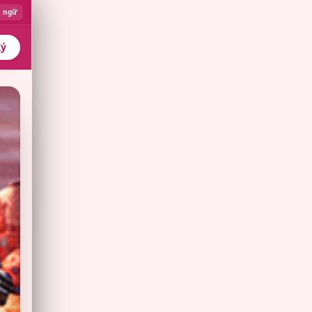
 ngữ
Ký