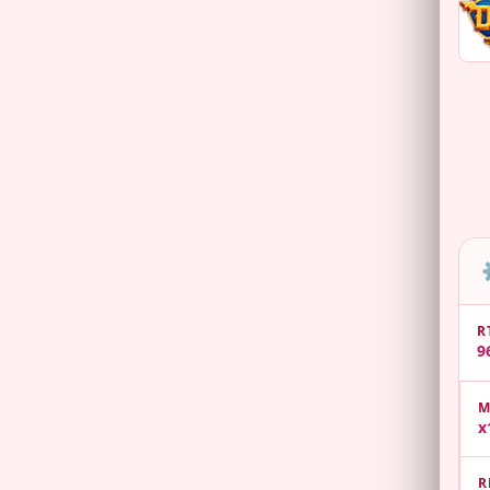
R
9
M
x
R