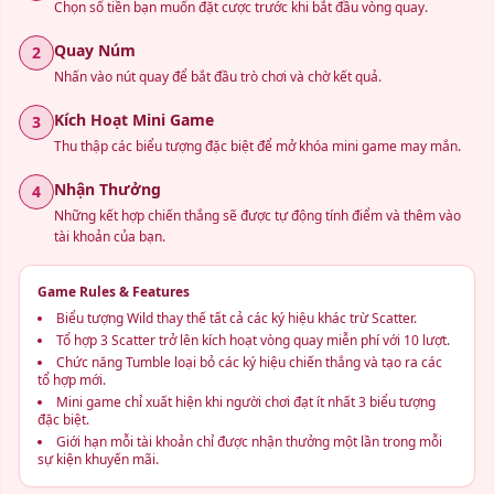
Chọn số tiền bạn muốn đặt cược trước khi bắt đầu vòng quay.
Quay Núm
2
Nhấn vào nút quay để bắt đầu trò chơi và chờ kết quả.
Kích Hoạt Mini Game
3
Thu thập các biểu tượng đặc biệt để mở khóa mini game may mắn.
Nhận Thưởng
4
Những kết hợp chiến thắng sẽ được tự động tính điểm và thêm vào
tài khoản của bạn.
Game Rules & Features
Biểu tượng Wild thay thế tất cả các ký hiệu khác trừ Scatter.
Tổ hợp 3 Scatter trở lên kích hoạt vòng quay miễn phí với 10 lượt.
Chức năng Tumble loại bỏ các ký hiệu chiến thắng và tạo ra các
tổ hợp mới.
Mini game chỉ xuất hiện khi người chơi đạt ít nhất 3 biểu tượng
đặc biệt.
Giới hạn mỗi tài khoản chỉ được nhận thưởng một lần trong mỗi
sự kiện khuyến mãi.