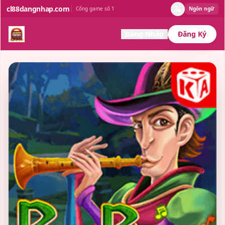
cl88dangnhap.com
Cổng game số 1
Ngôn ngữ
Đăng Nhập
Đăng Ký