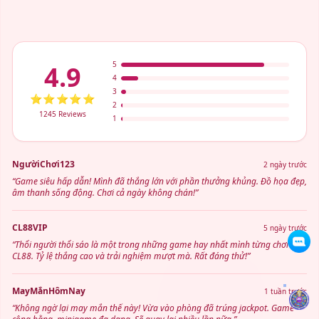
5
4.9
4
3
⭐⭐⭐⭐⭐
2
1245 Reviews
1
NgườiChơi123
2 ngày trước
“Game siêu hấp dẫn! Mình đã thắng lớn với phần thưởng khủng. Đồ họa đẹp,
âm thanh sống động. Chơi cả ngày không chán!”
CL88VIP
5 ngày trước
“Thổi người thổi sáo là một trong những game hay nhất mình từng chơi trên
CL88. Tỷ lệ thắng cao và trải nghiệm mượt mà. Rất đáng thử!”
MayMắnHômNay
1 tuần trước
“Không ngờ lại may mắn thế này! Vừa vào phòng đã trúng jackpot. Game