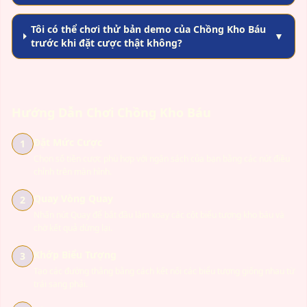
Tôi có thể chơi thử bản demo của Chồng Kho Báu
▼
trước khi đặt cược thật không?
Hướng Dẫn Chơi Chồng Kho Báu
Đặt Mức Cược
1
Chọn số tiền cược phù hợp với ngân sách của bạn bằng các nút điều
chỉnh trên màn hình.
Quay Vòng Quay
2
Nhấn nút Quay để bắt đầu làm xoay các cột biểu tượng kho báu và
chờ kết quả dừng lại.
Khớp Biểu Tượng
3
Tạo các đường thắng bằng cách kết nối các biểu tượng giống nhau từ
trái sang phải.