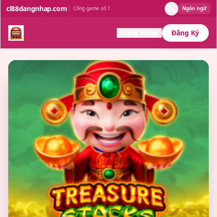
cl88dangnhap.com
Cổng game số 1
Ngôn ngữ
Đăng Nhập
Đăng Ký