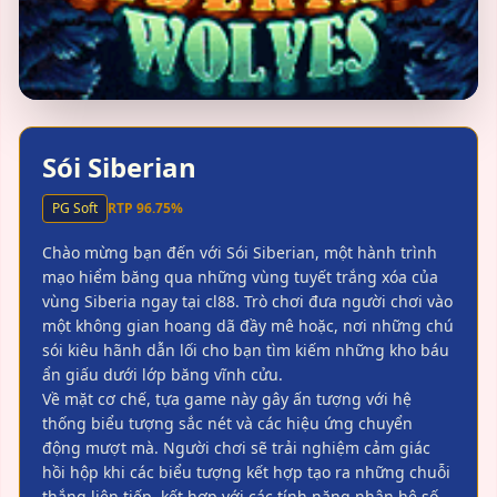
▶
Sói Siberian
PG Soft
RTP 96.75%
Chào mừng bạn đến với Sói Siberian, một hành trình
mạo hiểm băng qua những vùng tuyết trắng xóa của
vùng Siberia ngay tại cl88. Trò chơi đưa người chơi vào
một không gian hoang dã đầy mê hoặc, nơi những chú
sói kiêu hãnh dẫn lối cho bạn tìm kiếm những kho báu
ẩn giấu dưới lớp băng vĩnh cửu.
Về mặt cơ chế, tựa game này gây ấn tượng với hệ
thống biểu tượng sắc nét và các hiệu ứng chuyển
động mượt mà. Người chơi sẽ trải nghiệm cảm giác
hồi hộp khi các biểu tượng kết hợp tạo ra những chuỗi
thắng liên tiếp, kết hợp với các tính năng nhân hệ số