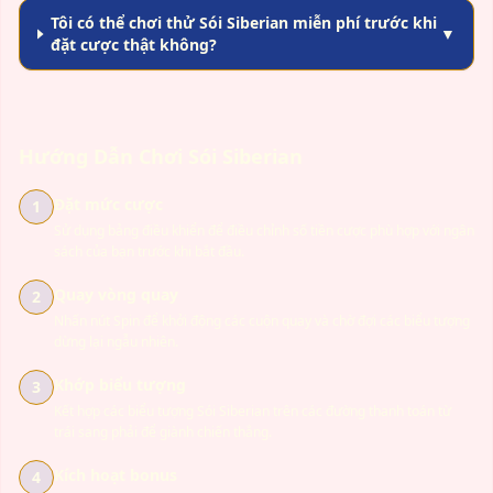
Tôi có thể chơi thử Sói Siberian miễn phí trước khi
▼
đặt cược thật không?
Hướng Dẫn Chơi Sói Siberian
Đặt mức cược
1
Sử dụng bảng điều khiển để điều chỉnh số tiền cược phù hợp với ngân
sách của bạn trước khi bắt đầu.
Quay vòng quay
2
Nhấn nút Spin để khởi động các cuộn quay và chờ đợi các biểu tượng
dừng lại ngẫu nhiên.
Khớp biểu tượng
3
Kết hợp các biểu tượng Sói Siberian trên các đường thanh toán từ
trái sang phải để giành chiến thắng.
Kích hoạt bonus
4