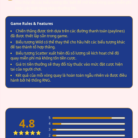
Thu thập đủ các biểu tượng đặc biệt để mở khóa vòng quay miễn phí
hoặc các tính năng nhân thưởng lớn.
Game Rules & Features
Chiến thắng được tính dựa trên các đường thanh toán (paylines)
đã được thiết lập sẵn trong game.
Biểu tượng Wild có thể thay thế cho hầu hết các biểu tượng khác
để tạo thành tổ hợp thắng.
Biểu tượng Scatter xuất hiện đủ số lượng sẽ kích hoạt chế độ
quay miễn phí mà không tốn tiền cược.
Giá trị tiền thưởng sẽ thay đổi tùy thuộc vào mức đặt cược hiện
tại của người chơi.
Kết quả của mỗi vòng quay là hoàn toàn ngẫu nhiên và được điều
hành bởi hệ thống RNG.
5
4.8
4
3
⭐⭐⭐⭐⭐
2