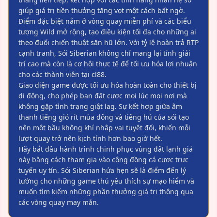
giúp giá trị tiền thưởng tăng vọt một cách bất ngờ.
Điểm đặc biệt nằm ở vòng quay miễn phí và các biểu
tượng Wild mở rộng, tạo điều kiện tối đa cho những ai
theo đuổi chiến thuật săn hũ lớn. Với tỷ lệ hoàn trả RTP
cạnh tranh, Sói Siberian không chỉ mang lại tính giải
trí cao mà còn là cơ hội thực tế để tối ưu hóa lợi nhuận
cho các thành viên tại cl88.
Giao diện game được tối ưu hóa hoàn toàn cho thiết bị
di động, cho phép bạn đặt cược mọi lúc mọi nơi mà
không gặp tình trạng giật lag. Sự kết hợp giữa âm
thanh tiếng gió rít mùa đông và tiếng hú của sói tạo
nên một bầu không khí nhập vai tuyệt đối, khiến mỗi
lượt quay trở nên kịch tính hơn bao giờ hết.
Hãy bắt đầu hành trình chinh phục vùng đất lạnh giá
này bằng cách tham gia vào cộng đồng cá cược trực
tuyến uy tín. Sói Siberian hứa hẹn sẽ là điểm đến lý
tưởng cho những game thủ yêu thích sự mạo hiểm và
muốn tìm kiếm những phần thưởng giá trị thông qua
các vòng quay may mắn.